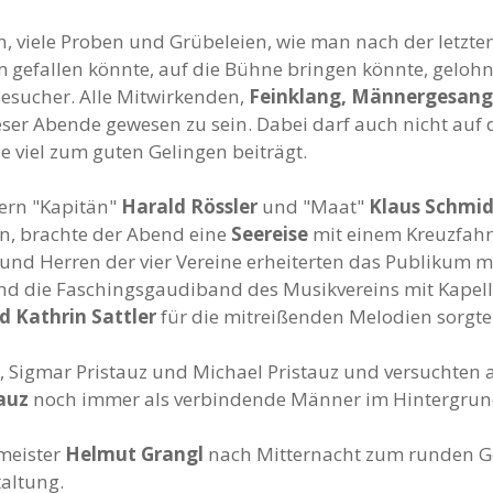
n, viele Proben und Grübeleien, wie man nach der letzt
gefallen könnte, auf die Bühne bringen könnte, gelohnt.
esucher. Alle Mitwirkenden,
Feinklang, Männergesangs
ieser Abende gewesen zu sein. Dabei darf auch nicht auf
e viel zum guten Gelingen beiträgt.
ern "Kapitän"
Harald Rössler
und "Maat"
Klaus
Schmi
n, brachte der Abend eine
Seereise
mit einem Kreuzfahrt
d Herren der vier Vereine erheiterten das Publikum mit
nd die Faschingsgaudiband des Musikvereins mit Kapel
d Kathrin Sattler
für die mitreißenden Melodien sorgte
, Sigmar Pristauz und Michael Pristauz und versuchten a
tauz
noch immer als verbindende Männer im Hintergrund
meister
Helmut Grangl
nach Mitternacht zum runden Geb
altung.