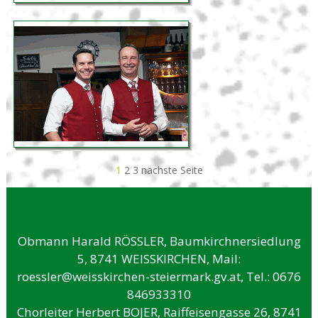
1
2
3
nächste Seite
Obmann Harald RÖSSLER, Baumkirchnersiedlung
5, 8741 WEISSKIRCHEN, Mail:
roessler@weisskirchen-steiermark.gv.at,
Tel.: 0676
846933310
Chorleiter Herbert BOJER, Raiffeisengasse 26, 8741