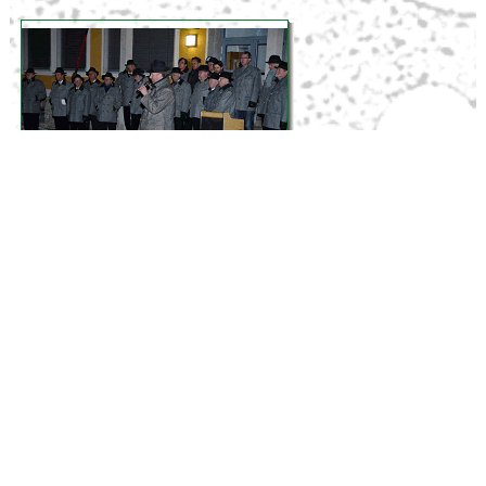
1
2
nächste Seite
Obmann Harald RÖSSLER, Baumkirchnersiedlung
5, 8741 WEISSKIRCHEN, Mail:
roessler@weisskirchen-steiermark.gv.at,
Tel.: 0676
846933310
Chorleiter Herbert BOJER, Raiffeisengasse 26, 8741